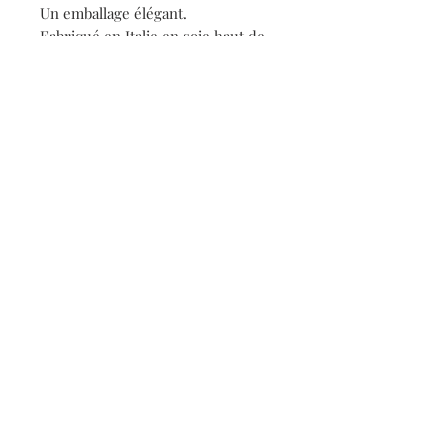
Un emballage élégant.
Fabriqué en Italie en soie haut de
gamme.
Roulotté à la main.
Lavage délicat.
Détails
Foulard en soie Irène Paris.
Collection : Tigre de la mer
100% soie, roulotté à la main
120 x 120 cm
Contact
S'inscrire