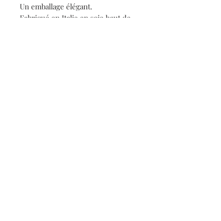
Un emballage élégant.
Fabriqué en Italie en soie haut de
gamme.
Roulotté à la main.
Lavage délicat.
Détails
Foulard en soie Irène Paris.
Collection : Les Jumelles
100% soie, roulotté à la main
120 x 120 cm
Contact
S'inscrire