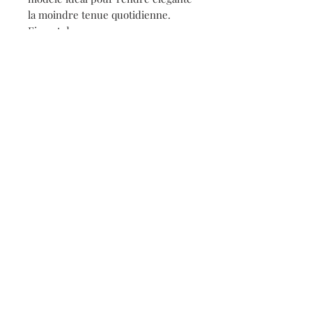
la moindre tenue quotidienne.
Fine et douce.
Un cadeau idéal pour se faire
plaisir ou pour offrir.
Fabriquée en Italie.
Détails
Collection : Jardin secret d'Irène
100% laine
70 x 180 cm
Contact
S'inscrire